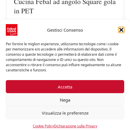
Cucina Febal ad angolo Square gola
in PET
Scopri di più
Gestisci Consenso
Per fornire le migliori esperienze, utilizziamo tecnologie come i cookie
per memorizzare e/o accedere alle informazioni del dispositivo. Il
consenso a queste tecnologie ci permetterà di elaborare dati come il
comportamento di navigazione o ID unici su questo sito. Non
acconsentire o ritirare il consenso può influire negativamente su alcune
caratteristiche e funzioni.
Accetta
Nega
Visualizza le preferenze
Cucina Febal Caleidos con isola e
Cookie Policy
Dichiarazione sulla Privacy